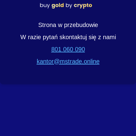
Strona w przebudowie
W razie pytań skontaktuj się z nami
801 060 090
kantor@mstrade.online